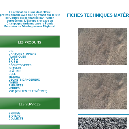
La réalisation d’une déchetterie
FICHES TECHNIQUES MATÉR
professionnelle avec aire de transit sur le site
de Courcy est cofinancée par l’Union
européenne. L’Europe s’engage en
Champagne-Ardenne avec le Fonds
Européen de Développement Régional.
DIB
CARTONS / PAPIERS
PLASTIQUES
BOIS A
BOIS B
DÉCHETS VERTS
GRAVATS
PLÂTRES
DEEE
MÉTAUX
DÉCHETS DANGEREUX
PNEUS
AMIANTES
VERRES
PVC (PORTES ET FENÊTRES)
BENNES
BIG BAG
COLLECTE