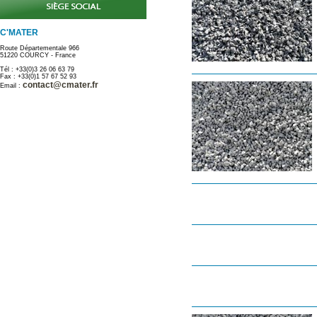
C'MATER
Route Départementale 966
51220 COURCY - France
Tél : +33(0)3 26 06 63 79
Fax : +33(0)1 57 67 52 93
contact@cmater.fr
Email :