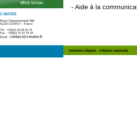
- Aide à la communicat
C'MATER
Route Départementale 966
51220 COURCY - France
Tél : +33(0)3 26 06 63 79
Fax : +33(0)1 57 67 52 93
contact@cmater.fr
Email :
mentions légales
-
création espricréa