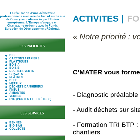
La réalisation d’une déchetterie
ACTIVITES |
FO
professionnelle avec aire de transit sur le site
de Courcy est cofinancée par l’Union
européenne. L’Europe s’engage en
Champagne-Ardenne avec le Fonds
Européen de Développement Régional.
« Notre priorité : v
DIB
CARTONS / PAPIERS
PLASTIQUES
BOIS A
BOIS B
C’MATER vous forme
DÉCHETS VERTS
GRAVATS
PLÂTRES
DEEE
MÉTAUX
DÉCHETS DANGEREUX
PNEUS
- Diagnostic préalable
AMIANTES
VERRES
PVC (PORTES ET FENÊTRES)
- Audit déchets sur sit
BENNES
- Formation TRI BTP : 
BIG BAG
COLLECTE
chantiers